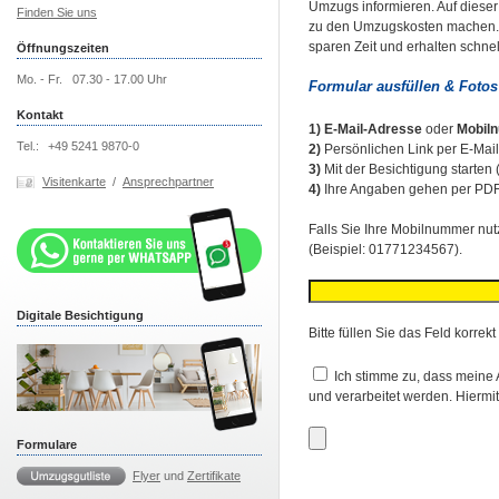
Umzugs informieren. Auf diese
Finden Sie uns
zu den Umzugskosten machen. E
sparen Zeit und erhalten schne
Öffnungszeiten
Mo. - Fr.
07.30 - 17.00 Uhr
Formular ausfüllen & Foto
Kontakt
1)
E-Mail-Adresse
oder
Mobil
Tel.:
+49 5241 9870-0
2)
Persönlichen Link per E-Mai
3)
Mit der Besichtigung starten 
Visitenkarte
/
Ansprechpartner
4)
Ihre Angaben gehen per PDF
Falls Sie Ihre Mobilnummer nutz
(Beispiel: 01771234567).
Digitale Besichtigung
Bitte füllen Sie das Feld korrekt
Ich stimme zu, dass meine
und verarbeitet werden. Hiermi
Formulare
Flyer
und
Zertifikate