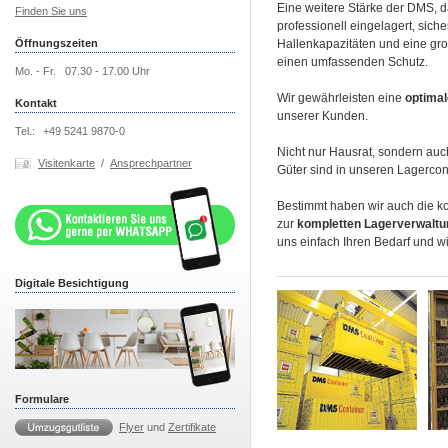
Eine weitere Stärke der DMS, 
Finden Sie uns
professionell eingelagert, sich
Öffnungszeiten
Hallenkapazitäten und eine gr
einen umfassenden Schutz.
Mo. - Fr.
07.30 - 17.00 Uhr
Wir gewährleisten eine
optima
Kontakt
unserer Kunden.
Tel.:
+49 5241 9870-0
Nicht nur Hausrat, sondern auc
Visitenkarte
/
Ansprechpartner
Güter sind in unseren Lagercon
Bestimmt haben wir auch die ko
zur
kompletten Lagerverwalt
uns einfach Ihren Bedarf und w
Digitale Besichtigung
Formulare
Flyer
und
Zertifikate