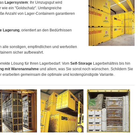
das
Lagersystem
: Ihr Umzugsgut wird
er wie ein "Goldschatz". Umfangreiche
oße Anzahl von Lager-Containern garantieren
le Lagerung
, orientiert an den Bedürfnissen
h alle sonstigen, empfindlichen und wertvollen
tainern sicher aufbewahrt.
rrekte Lösung für Ihren Lagerbedarf. Vom
Self-Storage
Lagerbehältnis bis hin
ung mit Warenannahme
und allem, was Sie sonst noch wünschen. Schildern Sie
ir erarbeiten gemeinsam die optimale und kostengünstigste Variante.