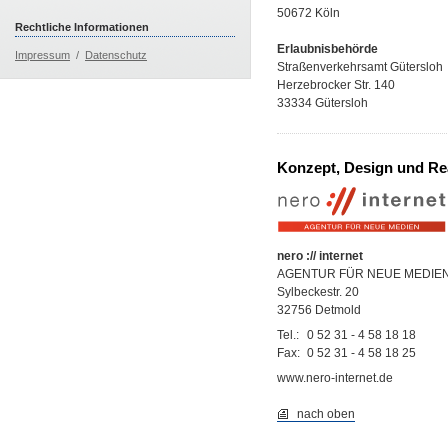
50672 Köln
Rechtliche Informationen
Erlaubnisbehörde
Impressum
/
Datenschutz
Straßenverkehrsamt Gütersloh
Herzebrocker Str. 140
33334 Gütersloh
Konzept, Design und Rea
nero :// internet
AGENTUR FÜR NEUE MEDIE
Sylbeckestr. 20
32756 Detmold
Tel.:
0 52 31 - 4 58 18 18
Fax:
0 52 31 - 4 58 18 25
www.nero-internet.de
nach oben