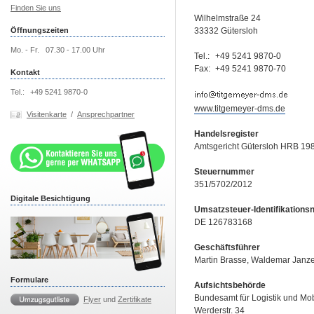
Finden Sie uns
Wilhelmstraße 24
Öffnungszeiten
33332 Gütersloh
Mo. - Fr.
07.30 - 17.00 Uhr
Tel.:
+49 5241 9870-0
Fax:
+49 5241 9870-70
Kontakt
Tel.:
+49 5241 9870-0
www.titgemeyer-dms.de
Visitenkarte
/
Ansprechpartner
Handelsregister
Amtsgericht Gütersloh HRB 19
Steuernummer
351/5702/2012
Digitale Besichtigung
Umsatzsteuer-Identifikation
DE 126783168
Geschäftsführer
Martin Brasse, Waldemar Janz
Formulare
Aufsichtsbehörde
Bundesamt für Logistik und Mobi
Flyer
und
Zertifikate
Werderstr. 34